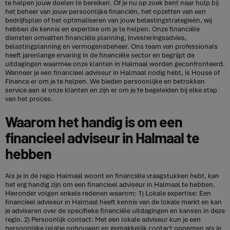
te helpen jouw doelen te bereiken. Of je nu op zoek bent naar hulp bij
het beheer van jouw persoonlijke financiën, het opzetten van een
bedrijfsplan of het optimaliseren van jouw belastingstrategieën, wij
hebben de kennis en expertise om je te helpen. Onze financiële
diensten omvatten financiële planning, investeringsadvies,
belastingplanning en vermogensbeheer. Ons team van professionals
heeft jarenlange ervaring in de financiële sector en begrijpt de
uitdagingen waarmee onze klanten in Halmaal worden geconfronteerd.
Wanneer je een financieel adviseur in Halmaal nodig hebt, is House of
Finance er om je te helpen. We bieden persoonlijke en betrokken
service aan al onze klanten en zijn er om je te begeleiden bij elke stap
van het proces.
Waarom het handig is om een
financieel adviseur in Halmaal te
hebben
Als je in de regio Halmaal woont en financiële vraagstukken hebt, kan
het erg handig zijn om een financieel adviseur in Halmaal te hebben.
Hieronder volgen enkele redenen waarom: 1) Lokale expertise: Een
financieel adviseur in Halmaal heeft kennis van de lokale markt en kan
je adviseren over de specifieke financiële uitdagingen en kansen in deze
regio. 2) Persoonlijk contact: Met een lokale adviseur kun je een
persoonlijke relatie opbouwen en gemakkelijk contact opnemen als je