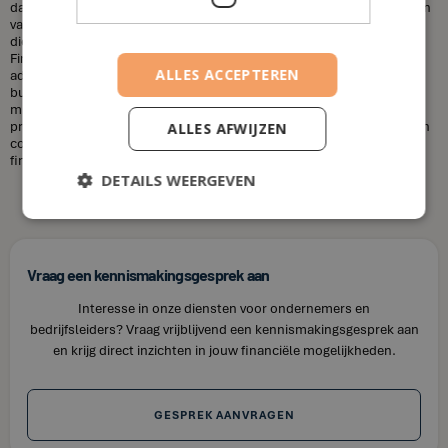
dat financieel adviseurs duur zijn. Dit is niet altijd het geval. De kosten
van een financieel adviseur kunnen variëren, afhankelijk van de
diensten die u nodig heeft en uw financiële situatie. Bij House of
Finance bieden wij betaalbare tarieven voor onze financiële
ALLES ACCEPTEREN
adviesdiensten, zodat u uw financiën kunt optimaliseren zonder uw
budget te overschrijden. Kortom, laat u niet misleiden door de
misvattingen over financieel adviseurs. Als u op zoek bent naar
professioneel en betrouwbaar financieel advies in Halmaal, neem dan
ALLES AFWIJZEN
contact op met House of Finance. Wij staan klaar om u te helpen uw
financiële doelen te bereiken.
DETAILS WEERGEVEN
Vraag een kennismakingsgesprek aan
Interesse in onze diensten voor ondernemers en
bedrijfsleiders? Vraag vrijblijvend een kennismakingsgesprek aan
en krijg direct inzichten in jouw financiële mogelijkheden.
GESPREK AANVRAGEN