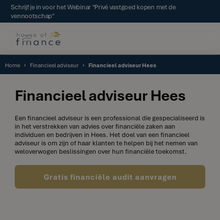
Schrijf je in voor het Webinar "Privé vastgoed kopen met de
vennootschap"
Home
Financieel adviseur
Financieel adviseur Hees
Financieel adviseur Hees
Een financieel adviseur is een professional die gespecialiseerd is
in het verstrekken van advies over financiële zaken aan
individuen en bedrijven in Hees. Het doel van een financieel
adviseur is om zijn of haar klanten te helpen bij het nemen van
weloverwogen beslissingen over hun financiële toekomst.
Gratis financiële audit aanvragen