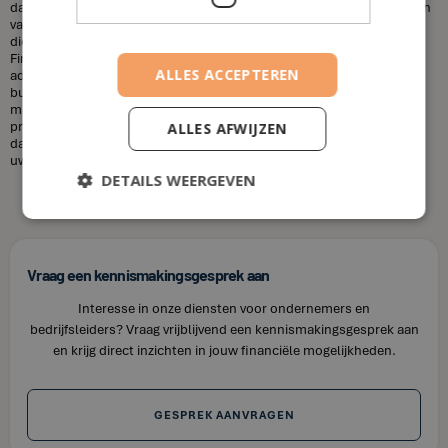
dat financieel adviseurs duur zijn. Dit is niet altijd het geval. De kosten
van een financieel adviseur kunnen variëren, afhankelijk van de
diensten die u nodig heeft en uw financiële situatie. Bij House of
Finance bieden wij betaalbare tarieven voor onze financiële
ALLES ACCEPTEREN
adviesdiensten, zodat u uw financiën kunt optimaliseren zonder uw
budget te overschrijden. Kortom, laat u niet misleiden door de
misvattingen over financieel adviseurs. Als u op zoek bent naar
professioneel en betrouwbaar financieel advies in Hekelgem, neem
ALLES AFWIJZEN
dan contact op met House of Finance. Wij staan klaar om u te helpen
uw financiële doelen te bereiken.
DETAILS WEERGEVEN
Vraag een kennismakingsgesprek aan
Interesse in onze diensten voor ondernemers en
bedrijfsleiders? Vraag vrijblijvend een kennismakingsgesprek aan
en krijg direct inzichten in jouw financiële mogelijkheden.
GESPREK AANVRAGEN