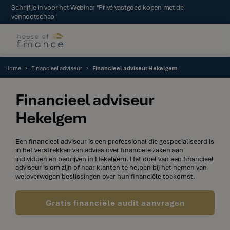
Schrijf je in voor het Webinar "Privé vastgoed kopen met de
vennootschap"
Home
Financieel adviseur
Financieel adviseur Hekelgem
Financieel adviseur
Hekelgem
Een financieel adviseur is een professional die gespecialiseerd is
in het verstrekken van advies over financiële zaken aan
individuen en bedrijven in Hekelgem. Het doel van een financieel
adviseur is om zijn of haar klanten te helpen bij het nemen van
weloverwogen beslissingen over hun financiële toekomst.
Gratis financiële audit aanvragen