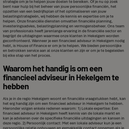
strategie om je te helpen jouw doelen te bereiken. Of je nu op zoek
bent naar hulp bij het beheer van jouw persoonlijke financiën, het
opzetten van een bedrijfsplan of het optimaliseren van jouw
belastingstrategieën, wij hebben de kennis en expertise om je te
helpen. Onze financiële diensten omvatten financiële planning,
investeringsadvies, belastingplanning en vermogensbeheer. Ons team
van professionals heeft jarenlange ervaring in de financiële sector en
begrijpt de uitdagingen waarmee onze klanten in Hekelgem worden
geconfronteerd. Wanneer je een financieel adviseur in Hekelgem nodig
hebt, is House of Finance er om je te helpen. We bieden persoonlijke
en betrokken service aan al onze klanten en zijn er om je te begeleiden
bij elke stap van het proces.
Waarom het handig is om een
financieel adviseur in Hekelgem te
hebben
Als je in de regio Hekelgem woont en financiële vraagstukken hebt, kan
het erg handig zijn om een financieel adviseur in Hekelgem te hebben.
Hieronder volgen enkele redenen waarom: 1) Lokale expertise: Een
financieel adviseur in Hekelgem heeft kennis van de lokale markt en
kan je adviseren over de specifieke financiële uitdagingen en kansen in
deze regio. 2) Persoonlijk contact: Met een lokale adviseur kun je een
persoonlijke relatie opbouwen en gemakkelijk contact opnemen als je