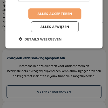
diensten die u nodig heeft en uw financiële situatie. Bij House of
Finance bieden wij betaalbare tarieven voor onze financiële
adviesdiensten, zodat u uw financiën kunt optimaliseren zonder uw
ALLES ACCEPTEREN
budget te overschrijden. Kortom, laat u niet misleiden door de
misvattingen over financieel adviseurs. Als u op zoek bent naar
professioneel en betrouwbaar financieel advies in Heppen, neem dan
contact op met House of Finance. Wij staan klaar om u te helpen uw
ALLES AFWIJZEN
financiële doelen te bereiken.
DETAILS WEERGEVEN
Vraag een kennismakingsgesprek aan
Interesse in onze diensten voor ondernemers en
bedrijfsleiders? Vraag vrijblijvend een kennismakingsgesprek aan
en krijg direct inzichten in jouw financiële mogelijkheden.
GESPREK AANVRAGEN