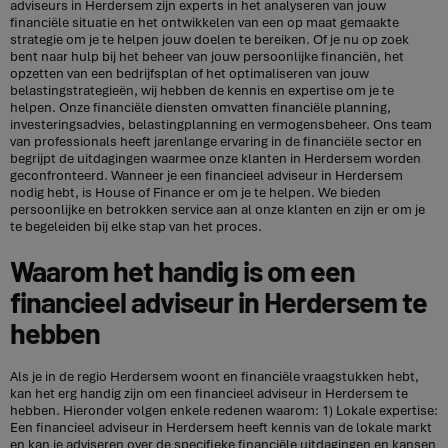
adviseurs in Herdersem zijn experts in het analyseren van jouw
financiële situatie en het ontwikkelen van een op maat gemaakte
strategie om je te helpen jouw doelen te bereiken. Of je nu op zoek
bent naar hulp bij het beheer van jouw persoonlijke financiën, het
opzetten van een bedrijfsplan of het optimaliseren van jouw
belastingstrategieën, wij hebben de kennis en expertise om je te
helpen. Onze financiële diensten omvatten financiële planning,
investeringsadvies, belastingplanning en vermogensbeheer. Ons team
van professionals heeft jarenlange ervaring in de financiële sector en
begrijpt de uitdagingen waarmee onze klanten in Herdersem worden
geconfronteerd. Wanneer je een financieel adviseur in Herdersem
nodig hebt, is House of Finance er om je te helpen. We bieden
persoonlijke en betrokken service aan al onze klanten en zijn er om je
te begeleiden bij elke stap van het proces.
Waarom het handig is om een
financieel adviseur in Herdersem te
hebben
Als je in de regio Herdersem woont en financiële vraagstukken hebt,
kan het erg handig zijn om een financieel adviseur in Herdersem te
hebben. Hieronder volgen enkele redenen waarom: 1) Lokale expertise:
Een financieel adviseur in Herdersem heeft kennis van de lokale markt
en kan je adviseren over de specifieke financiële uitdagingen en kansen