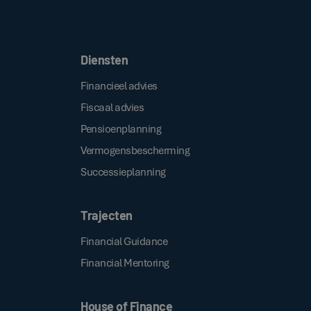
Door op de bovenstaande knop te klikken, gaat u akkoord met onze
.
algemene voorwaarden
Diensten
Financieel advies
Fiscaal advies
Pensioenplanning
Vermogensbescherming
Successieplanning
Trajecten
Financial Guidance
Financial Mentoring
House of Finance