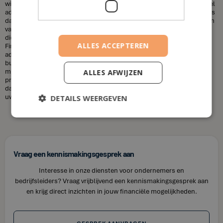
wilt sparen voor uw kinderen, uw pensioen, of een huis, een financieel
adviseur kan u helpen uw doelen te bereiken. Een andere misvatting is
dat financieel adviseurs duur zijn. Dit is niet altijd het geval. De kosten
van een financieel adviseur kunnen variëren, afhankelijk van de
diensten die u nodig heeft en uw financiële situatie. Bij House of
ALLES ACCEPTEREN
Finance bieden wij betaalbare tarieven voor onze financiële
adviesdiensten, zodat u uw financiën kunt optimaliseren zonder uw
budget te overschrijden. Kortom, laat u niet misleiden door de
misvattingen over financieel adviseurs. Als u op zoek bent naar
ALLES AFWIJZEN
professioneel en betrouwbaar financieel advies in Herdersem, neem
dan contact op met House of Finance. Wij staan klaar om u te helpen
uw financiële doelen te bereiken.
DETAILS WEERGEVEN
Vraag een kennismakingsgesprek aan
Interesse in onze diensten voor ondernemers en
bedrijfsleiders? Vraag vrijblijvend een kennismakingsgesprek aan
en krijg direct inzichten in jouw financiële mogelijkheden.