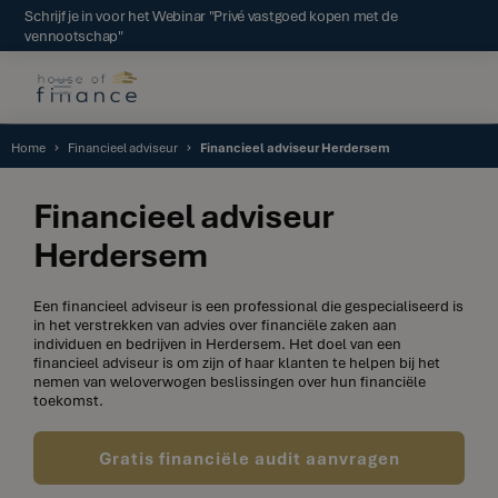
Schrijf je in voor het Webinar "Privé vastgoed kopen met de
vennootschap"
Home
Financieel adviseur
Financieel adviseur Herdersem
Financieel adviseur
Herdersem
Een financieel adviseur is een professional die gespecialiseerd is
in het verstrekken van advies over financiële zaken aan
individuen en bedrijven in Herdersem. Het doel van een
financieel adviseur is om zijn of haar klanten te helpen bij het
nemen van weloverwogen beslissingen over hun financiële
toekomst.
Gratis financiële audit aanvragen