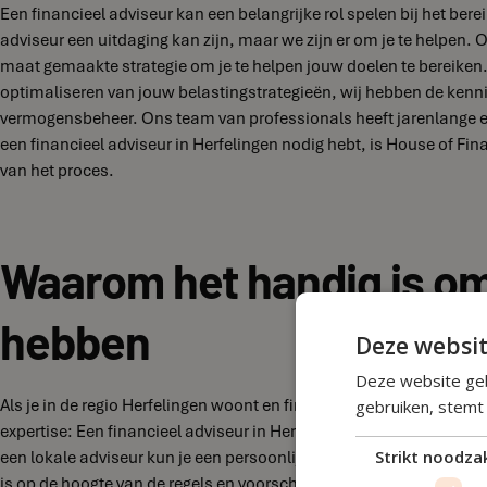
Een financieel adviseur kan een belangrijke rol spelen bij het bere
adviseur een uitdaging kan zijn, maar we zijn er om je te helpen. 
maat gemaakte strategie om je te helpen jouw doelen te bereiken. 
optimaliseren van jouw belastingstrategieën, wij hebben de kenni
vermogensbeheer. Ons team van professionals heeft jarenlange er
een financieel adviseur in Herfelingen nodig hebt, is House of Fina
van het proces.
Waarom het handig is om 
hebben
Deze websit
Deze website geb
Als je in de regio Herfelingen woont en financiële vraagstukken h
gebruiken, stemt
expertise: Een financieel adviseur in Herfelingen heeft kennis van
een lokale adviseur kun je een persoonlijke relatie opbouwen en g
Strikt noodzak
is op de hoogte van de regels en voorschriften die van toepassing z