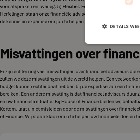
voor afspraken en overleg. 5) Flexibel: Een lokale adviseur kan fl
Herfelingen staan onze financiële adviseurs klaar om jou te help
de kennis en expertise om jou te helpen de juiste keuzes te maken
DETAILS WE
Misvattingen over financ
Er zijn echter nog veel misvattingen over financieel adviseurs di
zullen we deze misvattingen uit de wereld helpen. Een veelvoork
budget kunnen echter baat hebben bij de expertise van een financi
bereiken. Een andere misvatting is dat financieel adviseurs duur zi
en uw financiële situatie. Bij House of Finance bieden wij betaal
Kortom, laat u niet misleiden door de misvattingen over financie
of Finance. Wij staan klaar om u te helpen uw financiële doelen te