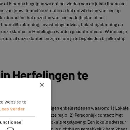
se of Finance begrijpen we dat het vinden van de juiste financieel
eren van jouw financiële situatie en het ontwikkelen van een op
ke financiën, het opzetten van een bedrijfsplan of het
 financiële planning, investeringsadvies, belastingplanning en
e onze klanten in Herfelingen worden geconfronteerd. Wanneer je
 aan al onze klanten en zijn er om je te begeleiden bij elke stap
in Herfelingen te
×
ze website te
ngen te hebben. Hieronder volgen enkele redenen waarom: 1) Lokale
Lees verder
uitdagingen en kansen in deze regio. 2) Persoonlijk contact: Met
dig hebt. 3) Kennis van lokale regelgeving: Een lokale adviseur
unctioneel
: Een adviseur in Herfelingen is dichtbij en gemakkelijk bereikbaar