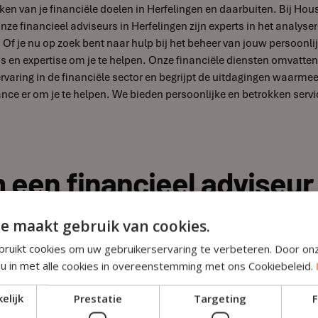
iken van je financiële doelen in Herfelingen en daarbuiten. Bij Hou
Onze financieel adviseurs in Herfelingen zijn experts in het analys
Of je nu op zoek bent naar hulp bij het beheer van jouw persoonlij
s en expertise om je te helpen. Onze financiële diensten omvatten
varing in de financiële sector en begrijpt de uitdagingen waarme
nce er om je te helpen. We bieden persoonlijke en betrokken service
een financieel adviseur 
e maakt gebruik van cookies.
ruikt cookies om uw gebruikerservaring te verbeteren. Door on
ebt, kan het erg handig zijn om een financieel adviseur in Herfeli
 u in met alle cookies in overeenstemming met ons Cookiebeleid.
 de lokale markt en kan je adviseren over de specifieke financiële 
emakkelijk contact opnemen als je vragen hebt of ondersteuning no
elijk
Prestatie
Targeting
F
ijn op jouw financiële situatie in de regio Herfelingen. 4) Dichtbij