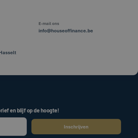
E-mail ons
info@houseoffinance.be
Hasselt
rief en blijf op de hoogte!