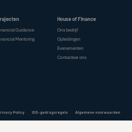
ken, gaat u akkoord met onze
.
algemene voorwaarden
rajecten
House of Finance
inancial Guidance
Ons bedrijf
inancial Mentoring
Opleidingen
Evenementen
Contacteer ons
rivacy Policy
IDD-gedragsregels
Algemene voorwaarden