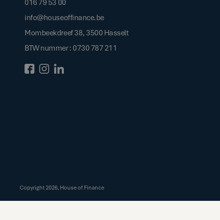
016 79 53 00
info@houseoffinance.be
Mombeekdreef 38, 3500 Hasselt
BTW nummer : 0730 787 211
Copyright
2026
, House of Finance