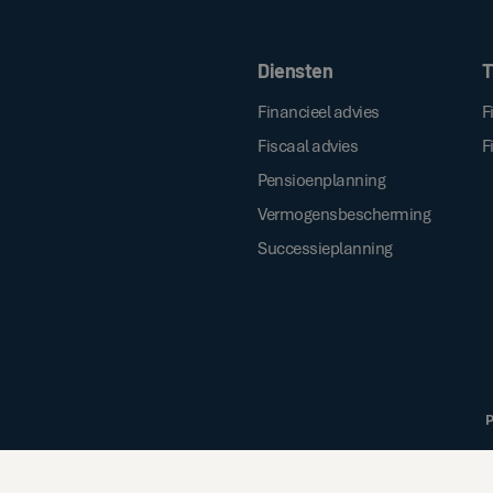
Door op de bovenstaande knop te klik
Diensten
T
Financieel advies
F
Fiscaal advies
F
Pensioenplanning
Vermogensbescherming
Successieplanning
P