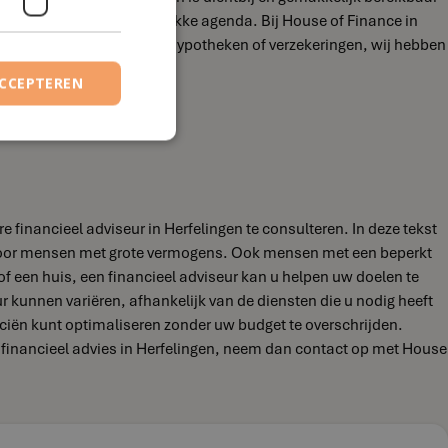
 aan te passen aan jouw drukke agenda. Bij House of Finance in
nsioenplanning, beleggen, hypotheken of verzekeringen, wij hebben
ACCEPTEREN
financieel adviseur in Herfelingen te consulteren. In deze tekst
jn voor mensen met grote vermogens. Ook mensen met een beperkt
of een huis, een financieel adviseur kan u helpen uw doelen te
eur kunnen variëren, afhankelijk van de diensten die u nodig heeft
nciën kunt optimaliseren zonder uw budget te overschrijden.
r financieel advies in Herfelingen, neem dan contact op met House