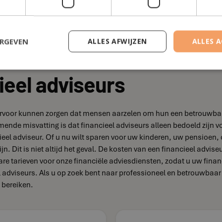
exibel zijn in het plannen van afspraken en is vaak bereid om zich
en met al jouw financiële vragen en doelen. Of het nu gaat om pe
.
ERGEVEN
ALLES AFWIJZEN
ALLES 
ieel adviseurs
e ervoor kunnen zorgen dat mensen aarzelen om hun een betrouwbare 
omende misvatting is dat financieel adviseurs alleen bedoeld zi
eel adviseur. Of u nu wilt sparen voor uw kinderen, uw pensioen, 
jn. Dit is niet altijd het geval. De kosten van een financieel advis
bare tarieven voor onze financiële adviesdiensten, zodat u uw fina
el adviseurs. Als u op zoek bent naar professioneel en betrouwbaa
 bereiken.