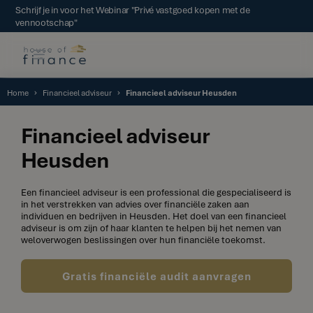
Schrijf je in voor het Webinar "Privé vastgoed kopen met de
vennootschap"
Home
Financieel adviseur
Financieel adviseur Heusden
Financieel adviseur
Heusden
Een financieel adviseur is een professional die gespecialiseerd is
in het verstrekken van advies over financiële zaken aan
individuen en bedrijven in Heusden. Het doel van een financieel
adviseur is om zijn of haar klanten te helpen bij het nemen van
weloverwogen beslissingen over hun financiële toekomst.
Gratis financiële audit aanvragen