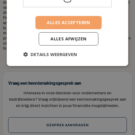
dat financieel adviseurs duur zijn. Dit is niet altijd het geval. De kosten
van een financieel adviseur kunnen variëren, afhankelijk van de
diensten die u nodig heeft en uw financiële situatie. Bij House of
Finance bieden wij betaalbare tarieven voor onze financiële
ALLES ACCEPTEREN
adviesdiensten, zodat u uw financiën kunt optimaliseren zonder uw
budget te overschrijden. Kortom, laat u niet misleiden door de
misvattingen over financieel adviseurs. Als u op zoek bent naar
professioneel en betrouwbaar financieel advies in Heusden, neem dan
ALLES AFWIJZEN
contact op met House of Finance. Wij staan klaar om u te helpen uw
financiële doelen te bereiken.
DETAILS WEERGEVEN
Vraag een kennismakingsgesprek aan
Interesse in onze diensten voor ondernemers en
bedrijfsleiders? Vraag vrijblijvend een kennismakingsgesprek aan
en krijg direct inzichten in jouw financiële mogelijkheden.
GESPREK AANVRAGEN