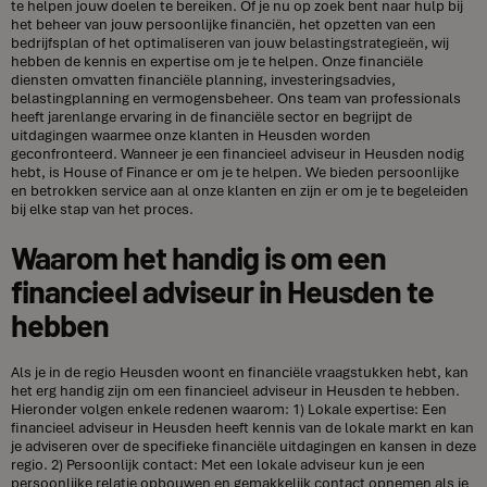
te helpen jouw doelen te bereiken. Of je nu op zoek bent naar hulp bij
het beheer van jouw persoonlijke financiën, het opzetten van een
bedrijfsplan of het optimaliseren van jouw belastingstrategieën, wij
hebben de kennis en expertise om je te helpen. Onze financiële
diensten omvatten financiële planning, investeringsadvies,
belastingplanning en vermogensbeheer. Ons team van professionals
heeft jarenlange ervaring in de financiële sector en begrijpt de
uitdagingen waarmee onze klanten in Heusden worden
geconfronteerd. Wanneer je een financieel adviseur in Heusden nodig
hebt, is House of Finance er om je te helpen. We bieden persoonlijke
en betrokken service aan al onze klanten en zijn er om je te begeleiden
bij elke stap van het proces.
Waarom het handig is om een
financieel adviseur in Heusden te
hebben
Als je in de regio Heusden woont en financiële vraagstukken hebt, kan
het erg handig zijn om een financieel adviseur in Heusden te hebben.
Hieronder volgen enkele redenen waarom: 1) Lokale expertise: Een
financieel adviseur in Heusden heeft kennis van de lokale markt en kan
je adviseren over de specifieke financiële uitdagingen en kansen in deze
regio. 2) Persoonlijk contact: Met een lokale adviseur kun je een
persoonlijke relatie opbouwen en gemakkelijk contact opnemen als je