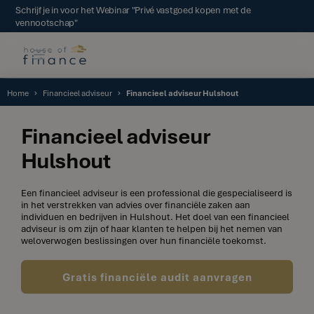
Schrijf je in voor het Webinar "Privé vastgoed kopen met de
vennootschap"
Home
Financieel adviseur
Financieel adviseur Hulshout
Financieel adviseur
Hulshout
Een financieel adviseur is een professional die gespecialiseerd is
in het verstrekken van advies over financiële zaken aan
individuen en bedrijven in Hulshout. Het doel van een financieel
adviseur is om zijn of haar klanten te helpen bij het nemen van
weloverwogen beslissingen over hun financiële toekomst.
Gratis financiële audit aanvragen