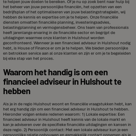
te helpen jouw doelen te bereiken. Of je nu op zoek bent naar hulp bij
het beheer van jouw persoonlijke financiën, het opzetten van een
bedrijfsplan of het optimaliseren van jouw belastingstrategieën, wij
hebben de kennis en expertise om je te helpen. Onze financiële
diensten omvatten financiële planning, investeringsadvies,
belastingplanning en vermogensbeheer. Ons team van professionals
heeft jarenlange ervaring in de financiële sector en begrijpt de
uitdagingen waarmee onze klanten in Hulshout worden
geconfronteerd. Wanneer je een financieel adviseur in Hulshout nodig
hebt, is House of Finance er om je te helpen. We bieden persoonlijke
en betrokken service aan al onze klanten en zijn er om je te begeleiden
bij elke stap van het proces.
Waarom het handig is om een
financieel adviseur in Hulshout te
hebben
Als je in de regio Hulshout woont en financiële vraagstukken hebt, kan
het erg handig zijn om een financieel adviseur in Hulshout te hebben.
Hieronder volgen enkele redenen waarom: 1) Lokale expertise: Een
financieel adviseur in Hulshout heeft kennis van de lokale markt en
kan je adviseren over de specifieke financiële uitdagingen en kansen in
deze regio. 2) Persoonlijk contact: Met een lokale adviseur kun je een
persoonlijke relatie opbouwen en gemakkelijk contact opnemen als je