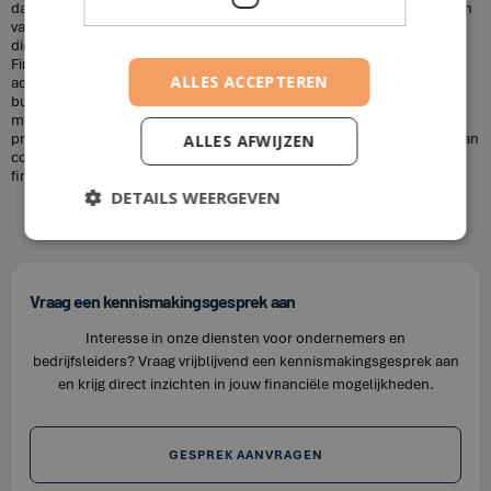
dat financieel adviseurs duur zijn. Dit is niet altijd het geval. De kosten
van een financieel adviseur kunnen variëren, afhankelijk van de
diensten die u nodig heeft en uw financiële situatie. Bij House of
Finance bieden wij betaalbare tarieven voor onze financiële
ALLES ACCEPTEREN
adviesdiensten, zodat u uw financiën kunt optimaliseren zonder uw
budget te overschrijden. Kortom, laat u niet misleiden door de
misvattingen over financieel adviseurs. Als u op zoek bent naar
professioneel en betrouwbaar financieel advies in Hulshout, neem dan
ALLES AFWIJZEN
contact op met House of Finance. Wij staan klaar om u te helpen uw
financiële doelen te bereiken.
DETAILS WEERGEVEN
Vraag een kennismakingsgesprek aan
Interesse in onze diensten voor ondernemers en
bedrijfsleiders? Vraag vrijblijvend een kennismakingsgesprek aan
en krijg direct inzichten in jouw financiële mogelijkheden.
GESPREK AANVRAGEN