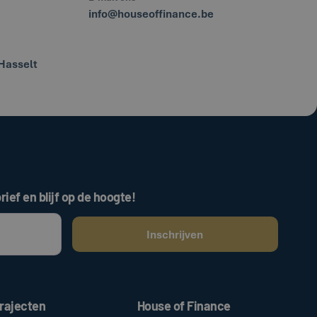
info@houseoffinance.be
Hasselt
rief en blijf op de hoogte!
ken, gaat u akkoord met onze
.
algemene voorwaarden
rajecten
House of Finance