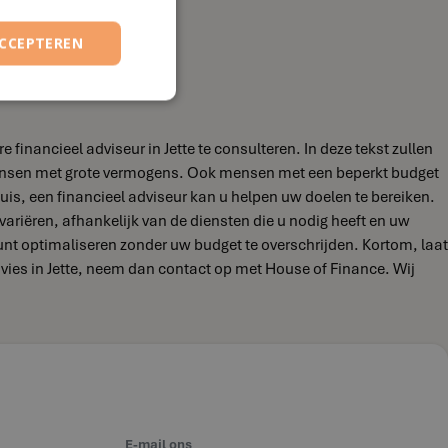
ACCEPTEREN
inancieel adviseur in Jette te consulteren. In deze tekst zullen
 mensen met grote vermogens. Ook mensen met een beperkt budget
uis, een financieel adviseur kan u helpen uw doelen te bereiken.
 variëren, afhankelijk van de diensten die u nodig heeft en uw
kunt optimaliseren zonder uw budget te overschrijden. Kortom, laat
dvies in Jette, neem dan contact op met House of Finance. Wij
E-mail ons