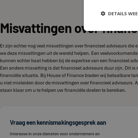
DETAILS WE
Misvattingen over financ
Er zijn echter nog veel misvattingen over financieel adviseurs die
we deze misvattingen uit de wereld helpen. Een veelvoorkomende 
kunnen echter baat hebben bij de expertise van een financieel adv
Een andere misvatting is dat financieel adviseurs duur zijn. Dit is
financiële situatie. Bij House of Finance bieden wij betaalbare t
u niet misleiden door de misvattingen over financieel adviseurs. 
staan klaar om u te helpen uw financiële doelen te bereiken.
Vraag een kennismakingsgesprek aan
Interesse in onze diensten voor ondernemers en