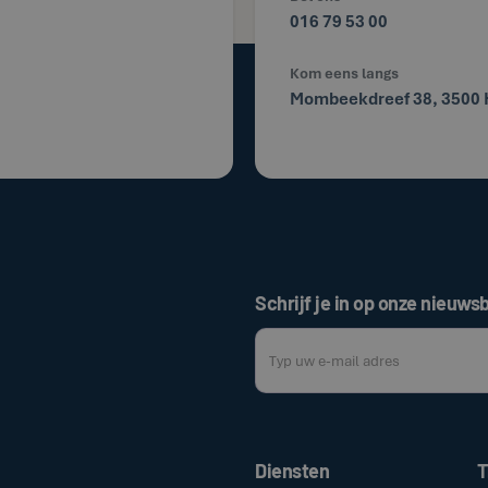
016 79 53 00
Kom eens langs
Mombeekdreef 38, 3500 
Schrijf je in op onze nieuwsb
Door op de bovenstaande knop te klik
Diensten
T