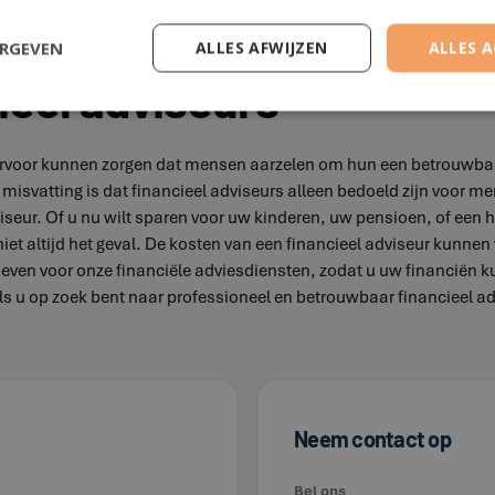
ERGEVEN
ALLES AFWIJZEN
ALLES 
ieel adviseurs
 ervoor kunnen zorgen dat mensen aarzelen om hun een betrouwbare f
misvatting is dat financieel adviseurs alleen bedoeld zijn voor
iseur. Of u nu wilt sparen voor uw kinderen, uw pensioen, of een h
 niet altijd het geval. De kosten van een financieel adviseur kunnen
arieven voor onze financiële adviesdiensten, zodat u uw financiën 
Als u op zoek bent naar professioneel en betrouwbaar financieel a
Neem contact op
Bel ons