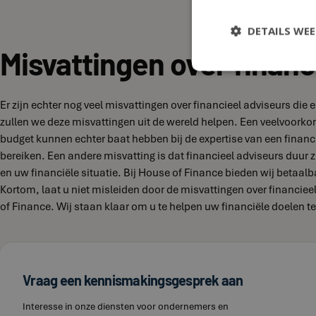
DETAILS WE
Misvattingen over financ
Er zijn echter nog veel misvattingen over financieel adviseurs di
zullen we deze misvattingen uit de wereld helpen. Een veelvoork
budget kunnen echter baat hebben bij de expertise van een financi
bereiken. Een andere misvatting is dat financieel adviseurs duur zi
en uw financiële situatie. Bij House of Finance bieden wij betaal
Kortom, laat u niet misleiden door de misvattingen over financie
of Finance. Wij staan klaar om u te helpen uw financiële doelen te
Vraag een kennismakingsgesprek aan
Interesse in onze diensten voor ondernemers en