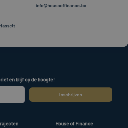
info@houseoffinance.be
Hasselt
rief en blijf op de hoogte!
ken, gaat u akkoord met onze
.
algemene voorwaarden
rajecten
House of Finance