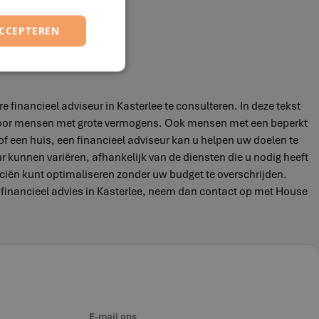
ACCEPTEREN
financieel adviseur in Kasterlee te consulteren. In deze tekst
jn voor mensen met grote vermogens. Ook mensen met een beperkt
of een huis, een financieel adviseur kan u helpen uw doelen te
eur kunnen variëren, afhankelijk van de diensten die u nodig heeft
nciën kunt optimaliseren zonder uw budget te overschrijden.
r financieel advies in Kasterlee, neem dan contact op met House
E-mail ons