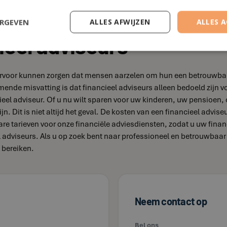
ERGEVEN
ALLES AFWIJZEN
ALLES 
ieel adviseurs
e ervoor kunnen zorgen dat mensen aarzelen om hun een betrouwbare 
omende misvatting is dat financieel adviseurs alleen bedoeld zi
eel adviseur. Of u nu wilt sparen voor uw kinderen, uw pensioen, 
jn. Dit is niet altijd het geval. De kosten van een financieel advis
bare tarieven voor onze financiële adviesdiensten, zodat u uw fina
el adviseurs. Als u op zoek bent naar professioneel en betrouwbaa
 bereiken.
Neem contact op
Bel ons