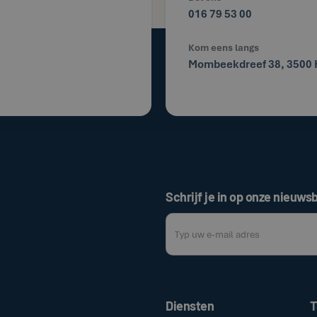
016 79 53 00
Kom eens langs
Mombeekdreef 38, 3500 
Schrijf je in op onze nieuwsb
Door op de bovenstaande knop te klik
Diensten
T