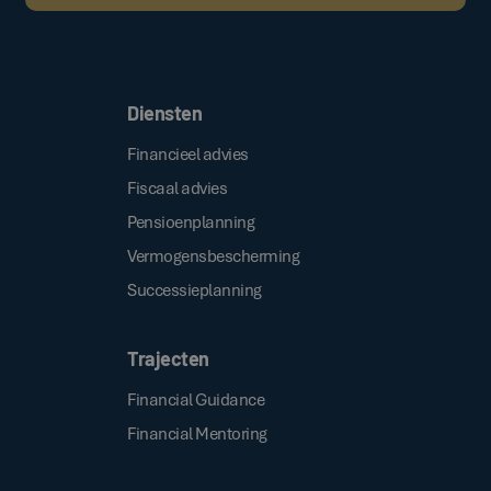
Door op de bovenstaande knop te klikken, gaat u akkoord met onze
.
algemene voorwaarden
Diensten
Financieel advies
Fiscaal advies
Pensioenplanning
Vermogensbescherming
Successieplanning
Trajecten
Financial Guidance
Financial Mentoring