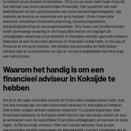
te helpen jouw doelen te bereiken. Of je nu op zoek bent naar hulp bij
het beheer van jouw persoonlijke financiën, het opzetten van een
bedrijfsplan of het optimaliseren van jouw belastingstrategieën, wij
hebben de kennis en expertise om je te helpen. Onze financiële
diensten omvatten financiële planning, investeringsadvies,
belastingplanning en vermogensbeheer. Ons team van professionals
heeft jarenlange ervaring in de financiële sector en begrijpt de
uitdagingen waarmee onze klanten in Koksijde worden geconfronteerd.
Wanneer je een financieel adviseur in Koksijde nodig hebt, is House of
Finance er om je te helpen. We bieden persoonlijke en betrokken
service aan al onze klanten en zijn er om je te begeleiden bij elke stap
van het proces.
Waarom het handig is om een
financieel adviseur in Koksijde te
hebben
Als je in de regio Koksijde woont en financiële vraagstukken hebt, kan
het erg handig zijn om een financieel adviseur in Koksijde te hebben.
Hieronder volgen enkele redenen waarom: 1) Lokale expertise: Een
financieel adviseur in Koksijde heeft kennis van de lokale markt en kan
je adviseren over de specifieke financiële uitdagingen en kansen in deze
regio. 2) Persoonlijk contact: Met een lokale adviseur kun je een
persoonlijke relatie opbouwen en gemakkelijk contact opnemen als je