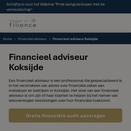
Schrijf je in voor het Webinar "Privé vastgoed kopen met de
vennootschap"
Home
Financieel adviseur
Financieel adviseur Koksijde
Financieel adviseur
Koksijde
Een financieel adviseur is een professional die gespecialiseerd is
in het verstrekken van advies over financiële zaken aan
individuen en bedrijven in Koksijde. Het doel van een financieel
adviseur is om zijn of haar klanten te helpen bij het nemen van
weloverwogen beslissingen over hun financiële toekomst.
Gratis financiële audit aanvragen