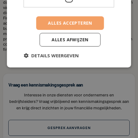
dat financieel adviseurs duur zijn. Dit is niet altijd het geval. De kosten
van een financieel adviseur kunnen variëren, afhankelijk van de
diensten die u nodig heeft en uw financiële situatie. Bij House of
Finance bieden wij betaalbare tarieven voor onze financiële
ALLES ACCEPTEREN
adviesdiensten, zodat u uw financiën kunt optimaliseren zonder uw
budget te overschrijden. Kortom, laat u niet misleiden door de
misvattingen over financieel adviseurs. Als u op zoek bent naar
professioneel en betrouwbaar financieel advies in Koksijde, neem dan
ALLES AFWIJZEN
contact op met House of Finance. Wij staan klaar om u te helpen uw
financiële doelen te bereiken.
DETAILS WEERGEVEN
Vraag een kennismakingsgesprek aan
Interesse in onze diensten voor ondernemers en
bedrijfsleiders? Vraag vrijblijvend een kennismakingsgesprek aan
en krijg direct inzichten in jouw financiële mogelijkheden.
GESPREK AANVRAGEN