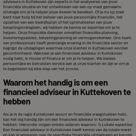
adviseurs in Kuttekoven zijn experts in het analyseren van jouw
financiële situatie en het ontwikkelen van een op maat gemaakte
strategie om je te helpen jouw doelen te bereiken. Of je nu op zoek
bent naar hulp bij het beheer van jouw persoonlijke financiën, het
opzetten van een bedrijfsplan of het optimaliseren van jouw
belastingstrategieën, wij hebben de kennis en expertise om je te
helpen. Onze financiële diensten omvatten financiële planning,
investeringsadvies, belastingplanning en vermogensbeheer. Ons team
van professionals heeft jarenlange ervaring in de financiële sector en
begrijpt de uitdagingen waarmee onze klanten in Kuttekoven worden
geconfronteerd. Wanneer je een financieel adviseur in Kuttekoven
nodig hebt, is House of Finance er om je te helpen. We bieden
persoonlijke en betrokken service aan al onze klanten en zijn er om je
te begeleiden bij elke stap van het proces.
Waarom het handig is om een
financieel adviseur in Kuttekoven te
hebben
Als je in de regio Kuttekoven woont en financiële vraagstukken hebt,
kan het erg handig zijn om een financieel adviseur in Kuttekoven te
hebben. Hieronder volgen enkele redenen waarom: 1) Lokale expertise:
Een financieel adviseur in Kuttekoven heeft kennis van de lokale markt
en kan je adviseren over de specifieke financiële uitdagingen en kansen