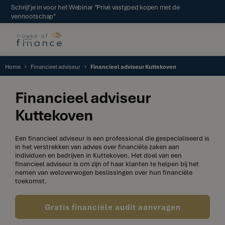
Schrijf je in voor het Webinar "Privé vastgoed kopen met de
vennootschap"
Home
Financieel adviseur
Financieel adviseur Kuttekoven
Financieel adviseur
Kuttekoven
Een financieel adviseur is een professional die gespecialiseerd is
in het verstrekken van advies over financiële zaken aan
individuen en bedrijven in Kuttekoven. Het doel van een
financieel adviseur is om zijn of haar klanten te helpen bij het
nemen van weloverwogen beslissingen over hun financiële
toekomst.
Gratis financiële audit aanvragen