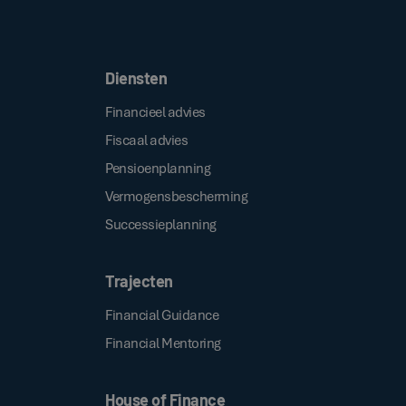
Door op de bovenstaande knop te klikken, gaat u akkoord met onze
.
algemene voorwaarden
Diensten
Financieel advies
Fiscaal advies
Pensioenplanning
Vermogensbescherming
Successieplanning
Trajecten
Financial Guidance
Financial Mentoring
House of Finance