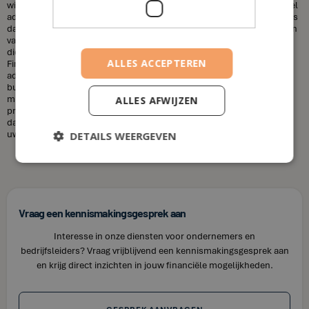
wilt sparen voor uw kinderen, uw pensioen, of een huis, een financieel
adviseur kan u helpen uw doelen te bereiken. Een andere misvatting is
dat financieel adviseurs duur zijn. Dit is niet altijd het geval. De kosten
van een financieel adviseur kunnen variëren, afhankelijk van de
diensten die u nodig heeft en uw financiële situatie. Bij House of
ALLES ACCEPTEREN
Finance bieden wij betaalbare tarieven voor onze financiële
adviesdiensten, zodat u uw financiën kunt optimaliseren zonder uw
budget te overschrijden. Kortom, laat u niet misleiden door de
misvattingen over financieel adviseurs. Als u op zoek bent naar
ALLES AFWIJZEN
professioneel en betrouwbaar financieel advies in Kuttekoven, neem
dan contact op met House of Finance. Wij staan klaar om u te helpen
uw financiële doelen te bereiken.
DETAILS WEERGEVEN
Vraag een kennismakingsgesprek aan
Interesse in onze diensten voor ondernemers en
bedrijfsleiders? Vraag vrijblijvend een kennismakingsgesprek aan
en krijg direct inzichten in jouw financiële mogelijkheden.