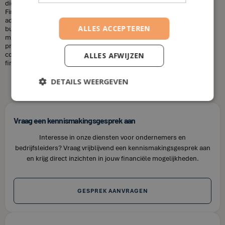
diensten die u nodig heeft en uw financiële situatie. Bij House of
Finance bieden wij betaalbare tarieven voor onze financiële
adviesdiensten, zodat u uw financiën kunt optimaliseren zonder uw
ALLES ACCEPTEREN
budget te overschrijden. Kortom, laat u niet misleiden door de
misvattingen over financieel adviseurs. Als u op zoek bent naar
professioneel en betrouwbaar financieel advies in Lauwe, neem dan
contact op met House of Finance. Wij staan klaar om u te helpen uw
ALLES AFWIJZEN
financiële doelen te bereiken.
DETAILS WEERGEVEN
Vraag een kennismakingsgesprek aan
Interesse in onze diensten voor ondernemers en
bedrijfsleiders? Vraag vrijblijvend een kennismakingsgesprek aan
en krijg direct inzichten in jouw financiële mogelijkheden.
GESPREK AANVRAGEN