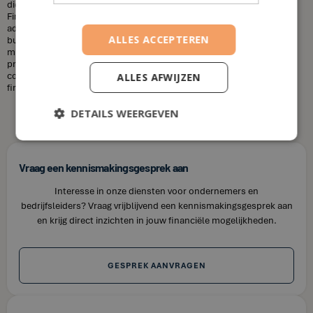
diensten die u nodig heeft en uw financiële situatie. Bij House of
Finance bieden wij betaalbare tarieven voor onze financiële
adviesdiensten, zodat u uw financiën kunt optimaliseren zonder uw
ALLES ACCEPTEREN
budget te overschrijden. Kortom, laat u niet misleiden door de
misvattingen over financieel adviseurs. Als u op zoek bent naar
professioneel en betrouwbaar financieel advies in Linden, neem dan
contact op met House of Finance. Wij staan klaar om u te helpen uw
ALLES AFWIJZEN
financiële doelen te bereiken.
DETAILS WEERGEVEN
Vraag een kennismakingsgesprek aan
Interesse in onze diensten voor ondernemers en
bedrijfsleiders? Vraag vrijblijvend een kennismakingsgesprek aan
en krijg direct inzichten in jouw financiële mogelijkheden.
GESPREK AANVRAGEN