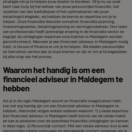
strategie om je te helpen jouw doelen te bereiken. Of je nu op zoek
bent naar hulp bij het beheer van jouw persoonlijke financiën, het
opzetten van een bedrijfsplan of het optimaliseren van jouw
belastingstrategieën, wij hebben de kennis en expertise om je te
helpen. Onze financiële diensten omvatten financiële planning,
investeringsadvies, belastingplanning en vermogensbeheer. Ons team
van professionals heeft jarenlange ervaring in de financiële sector en
begrijpt de uitdagingen waarmee onze klanten in Maldegem worden
geconfronteerd. Wanneer je een financieel adviseur in Maldegem nodig
hebt, is House of Finance er om je te helpen. We bieden persoonlijke
en betrokken service aan al onze klanten en zijn er om je te begeleiden
bij elke stap van het proces.
Waarom het handig is om een
financieel adviseur in Maldegem te
hebben
Als je in de regio Maldegem woont en financiële vraagstukken hebt,
kan het erg handig zijn om een financieel adviseur in Maldegem te
hebben. Hieronder volgen enkele redenen waarom: 1) Lokale expertise:
Een financieel adviseur in Maldegem heeft kennis van de lokale markt
en kan je adviseren over de specifieke financiële uitdagingen en kansen
in deze regio. 2) Persoonlijk contact: Met een lokale adviseur kun je een
persoonlijke relatie opbouwen en gemakkelijk contact opnemen als je