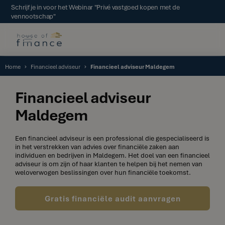
Schrijf je in voor het Webinar "Privé vastgoed kopen met de
vennootschap"
Home
Financieel adviseur
Financieel adviseur Maldegem
Financieel adviseur
Maldegem
Een financieel adviseur is een professional die gespecialiseerd is
in het verstrekken van advies over financiële zaken aan
individuen en bedrijven in Maldegem. Het doel van een financieel
adviseur is om zijn of haar klanten te helpen bij het nemen van
weloverwogen beslissingen over hun financiële toekomst.
Gratis financiële audit aanvragen