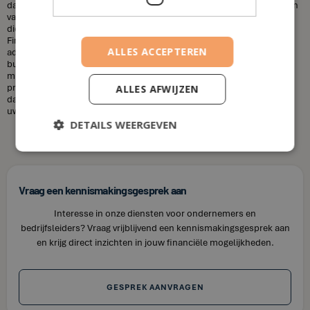
dat financieel adviseurs duur zijn. Dit is niet altijd het geval. De kosten
van een financieel adviseur kunnen variëren, afhankelijk van de
diensten die u nodig heeft en uw financiële situatie. Bij House of
Finance bieden wij betaalbare tarieven voor onze financiële
ALLES ACCEPTEREN
adviesdiensten, zodat u uw financiën kunt optimaliseren zonder uw
budget te overschrijden. Kortom, laat u niet misleiden door de
misvattingen over financieel adviseurs. Als u op zoek bent naar
professioneel en betrouwbaar financieel advies in Maldegem, neem
ALLES AFWIJZEN
dan contact op met House of Finance. Wij staan klaar om u te helpen
uw financiële doelen te bereiken.
DETAILS WEERGEVEN
Vraag een kennismakingsgesprek aan
Interesse in onze diensten voor ondernemers en
bedrijfsleiders? Vraag vrijblijvend een kennismakingsgesprek aan
en krijg direct inzichten in jouw financiële mogelijkheden.
GESPREK AANVRAGEN