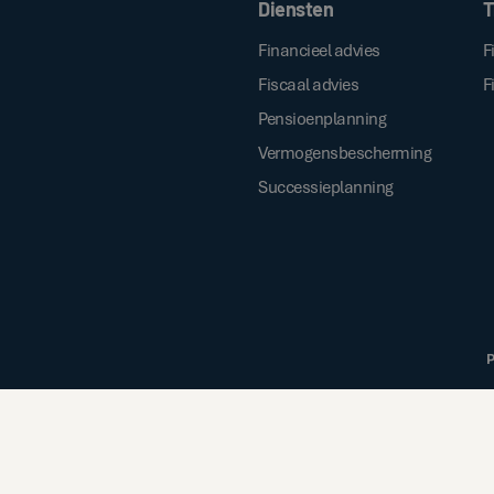
Diensten
T
Financieel advies
F
Fiscaal advies
F
Pensioenplanning
Vermogensbescherming
Successieplanning
P