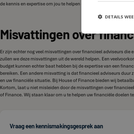
de kennis en expertise om jou te helpen de juiste keuzes te maken
DETAILS WE
Misvattingen over financ
Er zijn echter nog veel misvattingen over financieel adviseurs di
zullen we deze misvattingen uit de wereld helpen. Een veelvoork
budget kunnen echter baat hebben bij de expertise van een financi
bereiken. Een andere misvatting is dat financieel adviseurs duur zi
en uw financiële situatie. Bij House of Finance bieden wij betaal
Kortom, laat u niet misleiden door de misvattingen over financie
of Finance. Wij staan klaar om u te helpen uw financiële doelen te
Vraag een kennismakingsgesprek aan