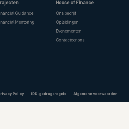
rajecten
House of Finance
inancial Guidance
Ons bedrijf
inancial Mentoring
Opleidingen
Evenementen
Contacteer ons
rivacy Policy
IDD-gedragsregels
Algemene voorwaarden