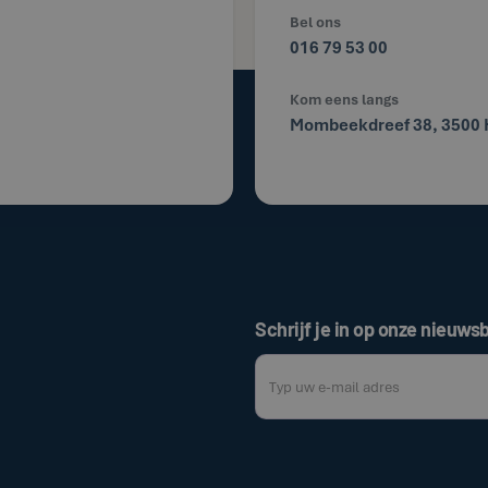
Bel ons
016 79 53 00
Kom eens langs
Mombeekdreef 38, 3500 
Schrijf je in op onze nieuwsb
Door op de bovenstaande knop te klik