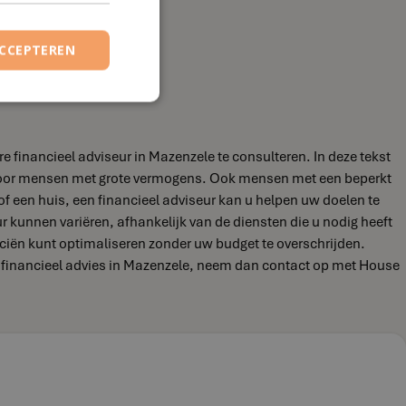
ACCEPTEREN
 financieel adviseur in Mazenzele te consulteren. In deze tekst
jn voor mensen met grote vermogens. Ook mensen met een beperkt
of een huis, een financieel adviseur kan u helpen uw doelen te
eur kunnen variëren, afhankelijk van de diensten die u nodig heeft
nciën kunt optimaliseren zonder uw budget te overschrijden.
ar financieel advies in Mazenzele, neem dan contact op met House