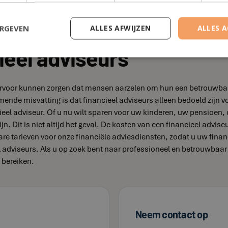
.
ERGEVEN
ALLES AFWIJZEN
ALLES 
ieel adviseurs
e ervoor kunnen zorgen dat mensen aarzelen om hun een betrouwbare
omende misvatting is dat financieel adviseurs alleen bedoeld zi
eel adviseur. Of u nu wilt sparen voor uw kinderen, uw pensioen, 
jn. Dit is niet altijd het geval. De kosten van een financieel advis
bare tarieven voor onze financiële adviesdiensten, zodat u uw fina
el adviseurs. Als u op zoek bent naar professioneel en betrouwba
 bereiken.
Neem contact op