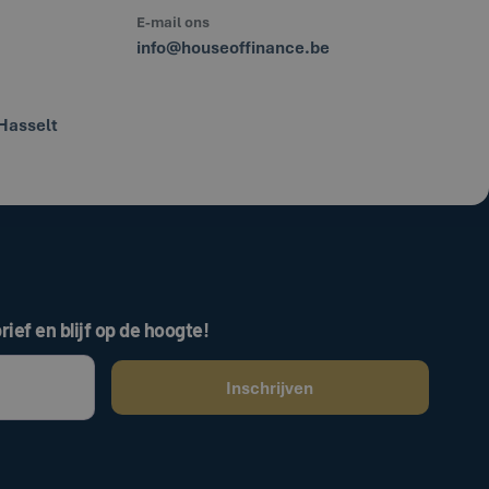
E-mail ons
info@houseoffinance.be
Hasselt
rief en blijf op de hoogte!
ken, gaat u akkoord met onze
.
algemene voorwaarden