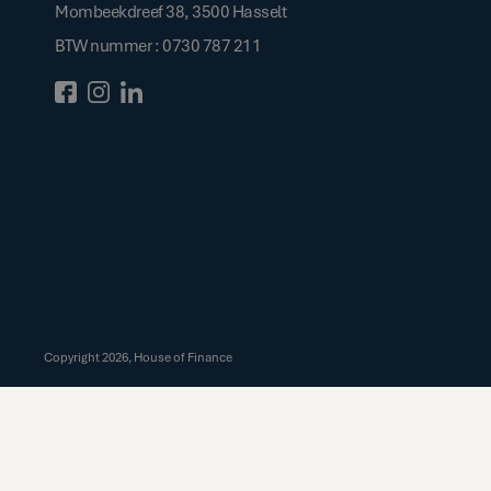
Mombeekdreef 38, 3500 Hasselt
BTW nummer : 0730 787 211
Copyright
2026
, House of Finance