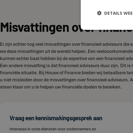
DETAILS WE
Misvattingen over financ
Er zijn echter nog veel misvattingen over financieel adviseurs di
we deze misvattingen uit de wereld helpen. Een veelvoorkomende 
kunnen echter baat hebben bij de expertise van een financieel adv
Een andere misvatting is dat financieel adviseurs duur zijn. Dit is
financiële situatie. Bij House of Finance bieden wij betaalbare t
u niet misleiden door de misvattingen over financieel adviseurs.
staan klaar om u te helpen uw financiële doelen te bereiken.
Vraag een kennismakingsgesprek aan
Interesse in onze diensten voor ondernemers en