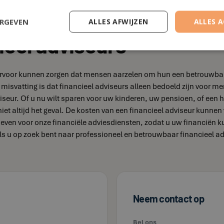
ERGEVEN
ALLES AFWIJZEN
ALLES 
ieel adviseurs
e ervoor kunnen zorgen dat mensen aarzelen om hun een betrouwbare 
misvatting is dat financieel adviseurs alleen bedoeld zijn voor
iseur. Of u nu wilt sparen voor uw kinderen, uw pensioen, of een h
 niet altijd het geval. De kosten van een financieel adviseur kunnen
arieven voor onze financiële adviesdiensten, zodat u uw financiën 
 Als u op zoek bent naar professioneel en betrouwbaar financieel 
Neem contact op
Bel ons