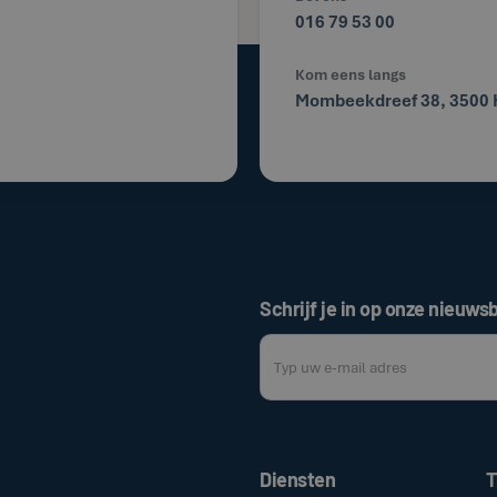
016 79 53 00
Kom eens langs
Mombeekdreef 38, 3500 
Schrijf je in op onze nieuwsb
Door op de bovenstaande knop te klik
Diensten
T