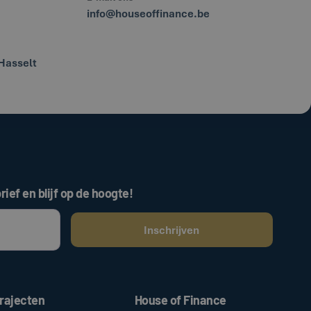
info@houseoffinance.be
Hasselt
rief en blijf op de hoogte!
ken, gaat u akkoord met onze
.
algemene voorwaarden
rajecten
House of Finance