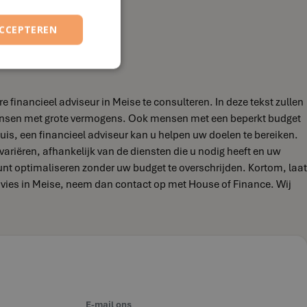
ACCEPTEREN
financieel adviseur in Meise te consulteren. In deze tekst zullen
 mensen met grote vermogens. Ook mensen met een beperkt budget
uis, een financieel adviseur kan u helpen uw doelen te bereiken.
 variëren, afhankelijk van de diensten die u nodig heeft en uw
kunt optimaliseren zonder uw budget te overschrijden. Kortom, laat
advies in Meise, neem dan contact op met House of Finance. Wij
E-mail ons