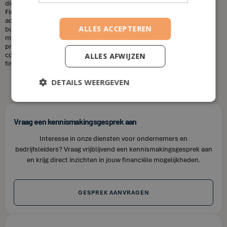
diensten die u nodig heeft en uw financiële situatie. Bij House of
Finance bieden wij betaalbare tarieven voor onze financiële
adviesdiensten, zodat u uw financiën kunt optimaliseren zonder uw
ALLES ACCEPTEREN
budget te overschrijden. Kortom, laat u niet misleiden door de
misvattingen over financieel adviseurs. Als u op zoek bent naar
professioneel en betrouwbaar financieel advies in Oekene, neem dan
contact op met House of Finance. Wij staan klaar om u te helpen uw
ALLES AFWIJZEN
financiële doelen te bereiken.
DETAILS WEERGEVEN
Vraag een kennismakingsgesprek aan
Interesse in onze diensten voor ondernemers en
bedrijfsleiders? Vraag vrijblijvend een kennismakingsgesprek aan
en krijg direct inzichten in jouw financiële mogelijkheden.
GESPREK AANVRAGEN