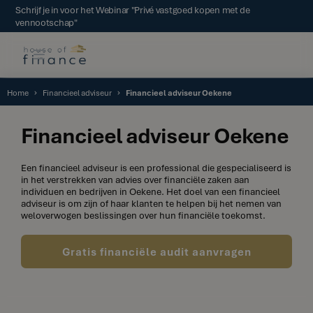
Schrijf je in voor het Webinar "Privé vastgoed kopen met de
vennootschap"
Home
Financieel adviseur
Financieel adviseur Oekene
Financieel adviseur Oekene
Een financieel adviseur is een professional die gespecialiseerd is
in het verstrekken van advies over financiële zaken aan
individuen en bedrijven in Oekene. Het doel van een financieel
adviseur is om zijn of haar klanten te helpen bij het nemen van
weloverwogen beslissingen over hun financiële toekomst.
Gratis financiële audit aanvragen