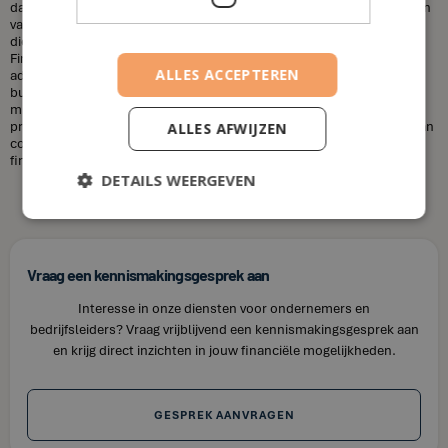
dat financieel adviseurs duur zijn. Dit is niet altijd het geval. De kosten
van een financieel adviseur kunnen variëren, afhankelijk van de
diensten die u nodig heeft en uw financiële situatie. Bij House of
Finance bieden wij betaalbare tarieven voor onze financiële
ALLES ACCEPTEREN
adviesdiensten, zodat u uw financiën kunt optimaliseren zonder uw
budget te overschrijden. Kortom, laat u niet misleiden door de
misvattingen over financieel adviseurs. Als u op zoek bent naar
professioneel en betrouwbaar financieel advies in Oetingen, neem dan
ALLES AFWIJZEN
contact op met House of Finance. Wij staan klaar om u te helpen uw
financiële doelen te bereiken.
DETAILS WEERGEVEN
Vraag een kennismakingsgesprek aan
Interesse in onze diensten voor ondernemers en
bedrijfsleiders? Vraag vrijblijvend een kennismakingsgesprek aan
en krijg direct inzichten in jouw financiële mogelijkheden.
GESPREK AANVRAGEN