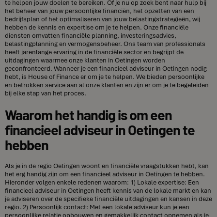
te helpen jouw doelen te bereiken. Of je nu op zoek bent naar hulp bij
het beheer van jouw persoonlijke financiën, het opzetten van een
bedrijfsplan of het optimaliseren van jouw belastingstrategieën, wij
hebben de kennis en expertise om je te helpen. Onze financiële
diensten omvatten financiële planning, investeringsadvies,
belastingplanning en vermogensbeheer. Ons team van professionals
heeft jarenlange ervaring in de financiële sector en begrijpt de
uitdagingen waarmee onze klanten in Oetingen worden
geconfronteerd. Wanneer je een financieel adviseur in Oetingen nodig
hebt, is House of Finance er om je te helpen. We bieden persoonlijke
en betrokken service aan al onze klanten en zijn er om je te begeleiden
bij elke stap van het proces.
Waarom het handig is om een
financieel adviseur in Oetingen te
hebben
Als je in de regio Oetingen woont en financiële vraagstukken hebt, kan
het erg handig zijn om een financieel adviseur in Oetingen te hebben.
Hieronder volgen enkele redenen waarom: 1) Lokale expertise: Een
financieel adviseur in Oetingen heeft kennis van de lokale markt en kan
je adviseren over de specifieke financiële uitdagingen en kansen in deze
regio. 2) Persoonlijk contact: Met een lokale adviseur kun je een
persoonlijke relatie opbouwen en gemakkelijk contact opnemen als je