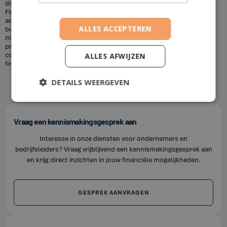
diensten die u nodig heeft en uw financiële situatie. Bij House of
Finance bieden wij betaalbare tarieven voor onze financiële
adviesdiensten, zodat u uw financiën kunt optimaliseren zonder uw
ALLES ACCEPTEREN
budget te overschrijden. Kortom, laat u niet misleiden door de
misvattingen over financieel adviseurs. Als u op zoek bent naar
professioneel en betrouwbaar financieel advies in Ruien, neem dan
contact op met House of Finance. Wij staan klaar om u te helpen uw
ALLES AFWIJZEN
financiële doelen te bereiken.
DETAILS WEERGEVEN
Vraag een kennismakingsgesprek aan
Interesse in onze diensten voor ondernemers en
bedrijfsleiders? Vraag vrijblijvend een kennismakingsgesprek aan
en krijg direct inzichten in jouw financiële mogelijkheden.
GESPREK AANVRAGEN