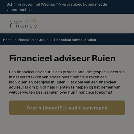
Schrijf je in voor het Webinar "Privé vastgoed kopen met de
vennootschap"
Home
Financieel adviseur
Financieel adviseur Ruien
Financieel adviseur Ruien
Een financieel adviseur is een professional die gespecialiseerd is
in het verstrekken van advies over financiële zaken aan
individuen en bedrijven in Ruien. Het doel van een financieel
adviseur is om zijn of haar klanten te helpen bij het nemen van
weloverwogen beslissingen over hun financiële toekomst.
Gratis financiële audit aanvragen