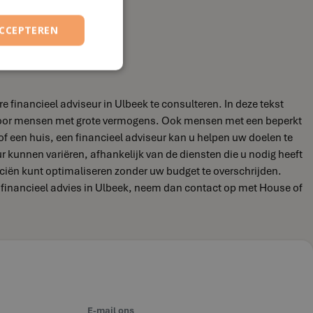
ACCEPTEREN
 financieel adviseur in Ulbeek te consulteren. In deze tekst
jn voor mensen met grote vermogens. Ook mensen met een beperkt
of een huis, een financieel adviseur kan u helpen uw doelen te
eur kunnen variëren, afhankelijk van de diensten die u nodig heeft
nciën kunt optimaliseren zonder uw budget te overschrijden.
r financieel advies in Ulbeek, neem dan contact op met House of
E-mail ons