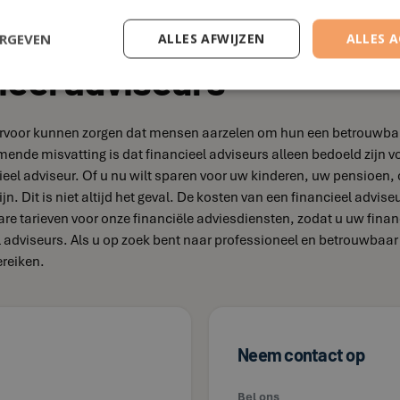
ERGEVEN
ALLES AFWIJZEN
ALLES 
ieel adviseurs
e ervoor kunnen zorgen dat mensen aarzelen om hun een betrouwbare
omende misvatting is dat financieel adviseurs alleen bedoeld zi
eel adviseur. Of u nu wilt sparen voor uw kinderen, uw pensioen, 
jn. Dit is niet altijd het geval. De kosten van een financieel advis
bare tarieven voor onze financiële adviesdiensten, zodat u uw fina
el adviseurs. Als u op zoek bent naar professioneel en betrouwbaa
ereiken.
Neem contact op
Bel ons