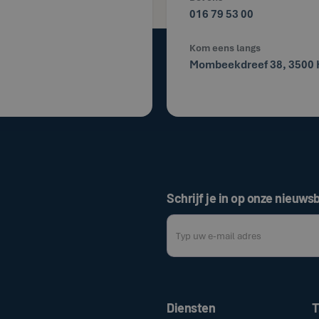
016 79 53 00
Kom eens langs
Mombeekdreef 38, 3500 
Schrijf je in op onze nieuwsb
Door op de bovenstaande knop te klik
Diensten
T