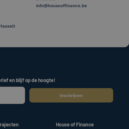
info@houseoffinance.be
Hasselt
rief en blijf op de hoogte!
ken, gaat u akkoord met onze
.
algemene voorwaarden
rajecten
House of Finance