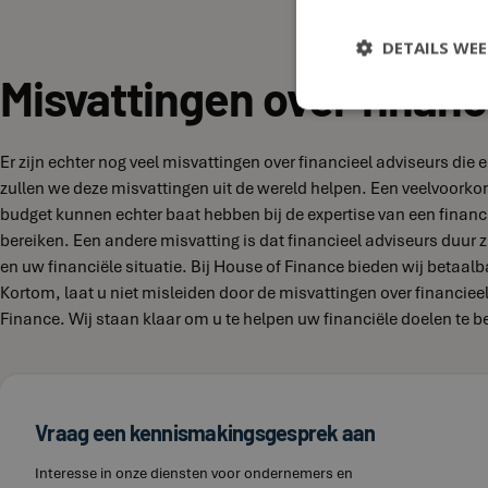
DETAILS WE
Misvattingen over financ
Er zijn echter nog veel misvattingen over financieel adviseurs di
zullen we deze misvattingen uit de wereld helpen. Een veelvoork
budget kunnen echter baat hebben bij de expertise van een financi
bereiken. Een andere misvatting is dat financieel adviseurs duur zi
en uw financiële situatie. Bij House of Finance bieden wij betaal
Kortom, laat u niet misleiden door de misvattingen over financie
Finance. Wij staan klaar om u te helpen uw financiële doelen te b
Vraag een kennismakingsgesprek aan
Interesse in onze diensten voor ondernemers en