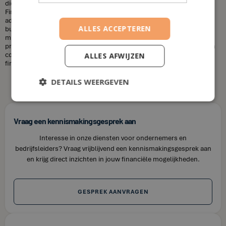
diensten die u nodig heeft en uw financiële situatie. Bij House of
Finance bieden wij betaalbare tarieven voor onze financiële
adviesdiensten, zodat u uw financiën kunt optimaliseren zonder uw
ALLES ACCEPTEREN
budget te overschrijden. Kortom, laat u niet misleiden door de
misvattingen over financieel adviseurs. Als u op zoek bent naar
professioneel en betrouwbaar financieel advies in Vossem, neem dan
contact op met House of Finance. Wij staan klaar om u te helpen uw
ALLES AFWIJZEN
financiële doelen te bereiken.
DETAILS WEERGEVEN
Vraag een kennismakingsgesprek aan
Interesse in onze diensten voor ondernemers en
bedrijfsleiders? Vraag vrijblijvend een kennismakingsgesprek aan
en krijg direct inzichten in jouw financiële mogelijkheden.
GESPREK AANVRAGEN