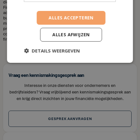
diensten die u nodig heeft en uw financiële situatie. Bij House of
Finance bieden wij betaalbare tarieven voor onze financiële
adviesdiensten, zodat u uw financiën kunt optimaliseren zonder uw
ALLES ACCEPTEREN
budget te overschrijden. Kortom, laat u niet misleiden door de
misvattingen over financieel adviseurs. Als u op zoek bent naar
professioneel en betrouwbaar financieel advies in Werken, neem dan
contact op met House of Finance. Wij staan klaar om u te helpen uw
ALLES AFWIJZEN
financiële doelen te bereiken.
DETAILS WEERGEVEN
Vraag een kennismakingsgesprek aan
Interesse in onze diensten voor ondernemers en
bedrijfsleiders? Vraag vrijblijvend een kennismakingsgesprek aan
en krijg direct inzichten in jouw financiële mogelijkheden.
GESPREK AANVRAGEN