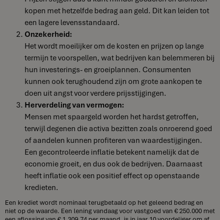
kopen met hetzelfde bedrag aan geld. Dit kan leiden tot
een lagere levensstandaard.
Onzekerheid:
Het wordt moeilijker om de kosten en prijzen op lange
termijn te voorspellen, wat bedrijven kan belemmeren bij
hun investerings- en groeiplannen. Consumenten
kunnen ook terughoudend zijn om grote aankopen te
doen uit angst voor verdere prijsstijgingen.
Herverdeling van vermogen:
Mensen met spaargeld worden het hardst getroffen,
terwijl degenen die activa bezitten zoals onroerend goed
of aandelen kunnen profiteren van waardestijgingen.
Een gecontroleerde inflatie betekent namelijk dat de
economie groeit, en dus ook de bedrijven. Daarnaast
heeft inflatie ook een positief effect op openstaande
kredieten.
Een krediet wordt nominaal terugbetaald op het geleend bedrag en
niet op de waarde. Een lening vandaag voor vastgoed van € 250.000 met
een aflossing van € 1.309,74 per maand, is in jaar 10 voordeliger om af