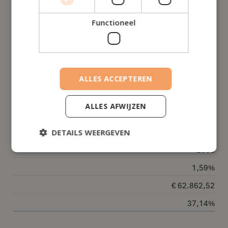
Functioneel
19
2004
2,10%
ALLES ACCEPTEREN
€ 63.877,38
36,12%
ALLES AFWIJZEN
20
DETAILS WEERGEVEN
2003
1,59%
€ 62.862,52
37,14%