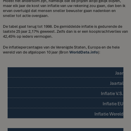
Moest het andersom zijn, namelijk dat de prijzen altijd gelijk blijven,
maar elk jaar de kost van inflatie van uw rekening zou gaan, dan ben ik
ervan overtuigd dat mensen sneller bewuster gaan nadenken en
sneller tot actie overgaan.
De tabel gaat terug tot 1998. De gemiddelde inflatie is gedurende de
laatste 25 jaar 2,17% geweest. Zelfs dan is er een koopkrachtverlies van
42,45% op ieders vermogen.
De inflatiepercentages van de Verenigde Staten, Europa en de hele
wereld van de afgelopen 10 jaar (Bron
WorldData.info
):
Jaar
Jaartal
Inflatie V.S.
Inflatie EU
Inflatie Wereld