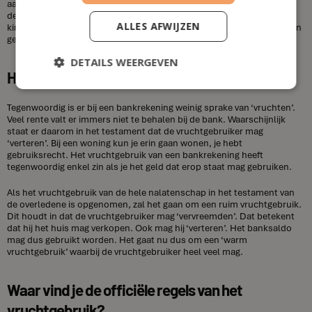
aanvragen. Daarmee wordt het vruchtgebruik afgekocht, zodanig dat
de beide partijen een compromis bereiken en verder kunnen. De
ALLES AFWIJZEN
kinderen worden dan ‘volle’ eigenaars’ en de vruchtgebruiker krijgt een
geldsom. Voor de gezinswoning is dit niet mogelijk.
DETAILS WEERGEVEN
Het vruchtgebruik van een bankrekening
Tegenwoordig is er bij een bankrekening weinig sprake van ‘vruchten’.
Veel rente valt er immers niet te behalen bij de bank. Waarschijnlijk
staat er daarom in het testament dat de vruchtgebruiker mag
‘verteren’. Bij een woning kun je erin gaan wonen, je hebt
gebruiksrecht. Het vruchtgebruik van een bankrekening heeft
tegenwoordig enkel zin als je het geld dat erop staat mag gebruiken.
Als het vruchtgebruik van de hele nalatenschap in het testament van
de overledene is opgenomen, zal het gaan om een ruim vruchtgebruik.
Dit houdt in dat de vruchtgebruiker mag ‘vervreemden’. Dat betekent
dat hij het huis mag verkopen. Ook mag hij ‘verteren’. Het banksaldo
mag dus gebruikt worden. Het gaat nu dus om een ‘warm
vruchtgebruik’ waarbij de vruchtgebruiker heel veel mag.
Waar vind je de officiële regels van het
vruchtgebruik?