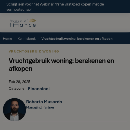
Schrijf je in voor het Webinar "Privé vastgoed kopen met de
vennootschap"
Home
Kennisbank
Vruchtgebruik woning: berekenen en afkopen
VRUCHTGEBRUIK WONING
Vruchtgebruik woning: berekenen en
afkopen
Feb 28, 2025
Financieel
Categorie:
Roberto Musardo
Managing Partner