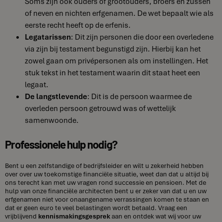
Soms zijn ook ouders of grootouders, broers en zussen
of neven en nichten erfgenamen. De wet bepaalt wie als
eerste recht heeft op de erfenis.
Legatarissen
: Dit zijn personen die door een overledene
via zijn bij testament begunstigd zijn. Hierbij kan het
zowel gaan om privépersonen als om instellingen. Het
stuk tekst in het testament waarin dit staat heet een
legaat.
De langstlevende
: Dit is de persoon waarmee de
overleden persoon getrouwd was of wettelijk
samenwoonde.
Professionele hulp nodig?
Bent u een zelfstandige of bedrijfsleider en wilt u zekerheid hebben
over over uw toekomstige financiële situatie, weet dan dat u altijd bij
ons terecht kan met uw vragen rond successie en pensioen. Met de
hulp van onze financiële architecten bent u er zeker van dat u en uw
erfgenamen niet voor onaangename verrassingen komen te staan en
dat er geen euro te veel belastingen wordt betaald. Vraag een
vrijblijvend
kennismakingsgesprek
aan en ontdek wat wij voor uw