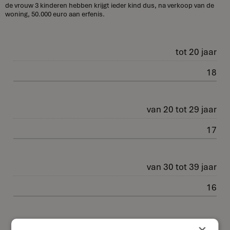
de vrouw 3 kinderen hebben krijgt ieder kind dus, na verkoop van de
woning, 50.000 euro aan erfenis.
tot 20 jaar
18
van 20 tot 29 jaar
17
van 30 tot 39 jaar
16
van 40 tot 49 jaar