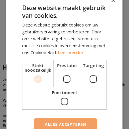
×
Deze website maakt gebruik
14
van cookies.
Deze website gebruikt cookies om uw
van 50 tot 54 jaar
gebruikerservaring te verbeteren. Door
onze website te gebruiken, stemt u in
13
met alle cookies in overeenstemming met
ons Cookiebeleid.
Lees verder
Strikt
Prestatie
Targeting
Het vruchtgebruik afkopen?
noodzakelijk
Zowel de erfgenaam als de vruchtgebruiker zijn geen ‘volle eigenaar’
van het erfgoed. Het gebouw zelf is van de erfgenaam maar het gebruik
ervan is van de vruchtgebruiker.
Functioneel
Wat nou als één van de twee bijvoorbeeld de vakantiewoning wil
verkopen?
Voordat ze vruchtgebruik kunnen afkopen hebben ze toestemming
nodig van elkaar. Ook voor het beheer zijn ze afhankelijk van elkaar.
ALLES ACCEPTEREN
Beide partijen mogen daarom de omzetting van het vruchtgebruik